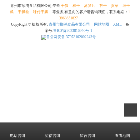
青州市顺鸿食品有限公司,专营
干瓢
柿干
莴笋片
苔干
贡菜
细干
瓢
干瓢粒
味付干瓢
等业务,有意向的客户请咨询我们，联系电话：
1
3963651827
CopyRight © 版权所有:
青州市顺鸿食品有限公司
网站地图
XML
备
案号:
鲁ICP备2023016946号-1
鲁公网安备
37078102002243号
电话咨询
短信咨询
留言咨询
查看地图