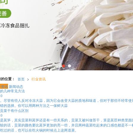
前的位置：
首页
>
行业资讯
业资讯
新闻动态
的几种常见方法
10
。尽管有些人反对冷冻大蒜，因为它会改变大蒜的质地和味道，但对于那些不经常使
错的选择。你可以用两种方法之一保鲜大蒜
贡菜干有什么区别
10
是莴笋，其实贡菜和莴笋还是有一些关系的，贡菜又被叫做苔干，算是莴苣种类里面
较的话，贡菜的颜色要比莴笋更加的亮一些，并且两种蔬菜吃起来的口感也都是不一
吃过的话，也可以在吃火锅的时候点上这两道菜。