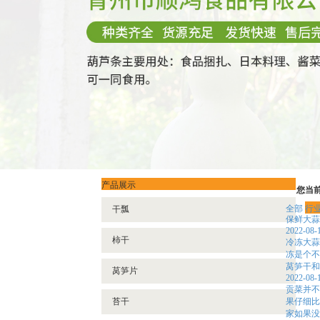
产品展示
您当
全部
行
干瓢
保鲜大蒜
2022-08-
柿干
冷冻大蒜
冻是个不
莴笋干和
莴笋片
2022-08-
贡菜并不
苔干
果仔细比
家如果没