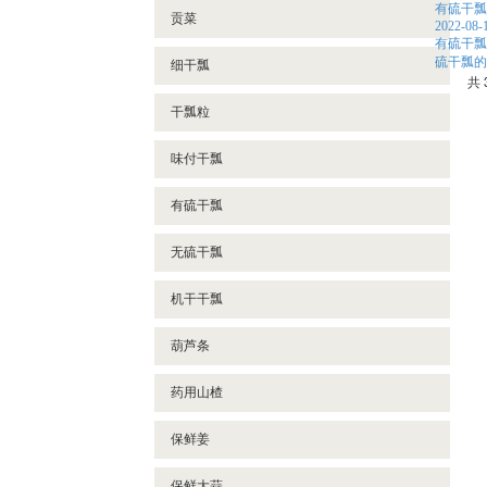
有硫干瓢
贡菜
2022-08-
有硫干瓢
硫干瓢的
细干瓢
共 
干瓢粒
味付干瓢
有硫干瓢
无硫干瓢
机干干瓢
葫芦条
药用山楂
保鲜姜
保鲜大蒜