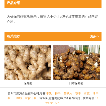
产品介绍
为确保网站收录效果，请输入不少于200字且非重复的产品内容
介绍。
相关推荐
更多>>
保鲜姜
日本保鲜姜
青州市顺鸿食品有限公司,专营
干瓢
柿干
莴笋片
苔干
贡菜
细干
瓢
干瓢粒
味付干瓢
等业务,有意向的客户请咨询我们，联系电话：
1
3963651827