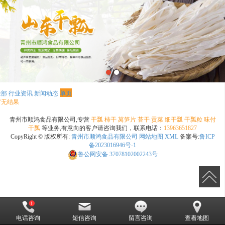
全部
行业资讯
新闻动态
单页
暂无结果
青州市顺鸿食品有限公司,专营
干瓢
柿干
莴笋片
苔干
贡菜
细干瓢
干瓢粒
味付
干瓢
等业务,有意向的客户请咨询我们，联系电话：
13963651827
CopyRight © 版权所有:
青州市顺鸿食品有限公司
网站地图
XML
备案号:
鲁ICP
备2023016946号-1
鲁公网安备
37078102002243号
电话咨询
短信咨询
留言咨询
查看地图